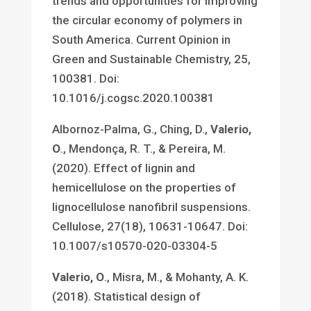
trends and opportunities for improving
the circular economy of polymers in
South America. Current Opinion in
Green and Sustainable Chemistry, 25,
100381. Doi:
10.1016/j.cogsc.2020.100381
Albornoz-Palma, G., Ching, D.,
Valerio,
O
., Mendonça, R. T., & Pereira, M.
(2020). Effect of lignin and
hemicellulose on the properties of
lignocellulose nanofibril suspensions.
Cellulose, 27(18), 10631-10647. Doi:
10.1007/s10570-020-03304-5
Valerio, O
., Misra, M., & Mohanty, A. K.
(2018). Statistical design of