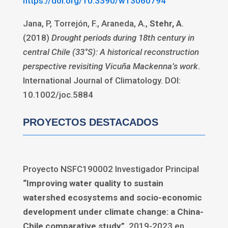
https://doi.org/10.3390/w13060794
Jana, P, Torrejón, F., Araneda, A.,
Stehr, A
.
(2018)
Drought periods during 18th century in
central Chile (33°S): A historical reconstruction
perspective revisiting Vicuña Mackenna’s work
.
International Journal of Climatology. DOI:
10.1002/joc.5884
PROYECTOS DESTACADOS
Proyecto NSFC190002 Investigador Principal
“Improving water quality to sustain
watershed ecosystems and socio-economic
development under climate change: a China-
Chile comparative study”
. 2019-2023 en