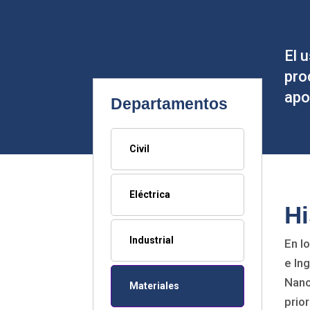
El 
pro
apo
Departamentos
Civil
Eléctrica
Hi
Industrial
En l
e In
Nano
Materiales
prio