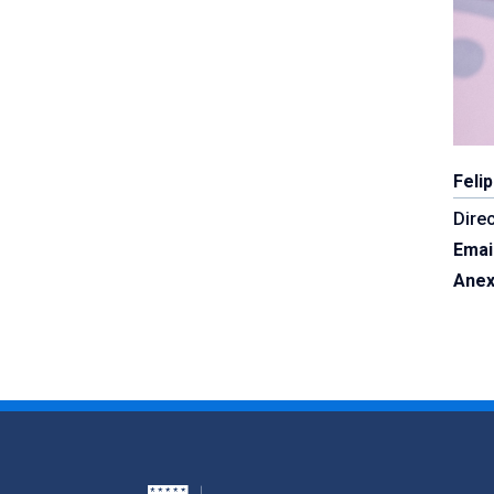
Feli
Dire
Emai
Ane