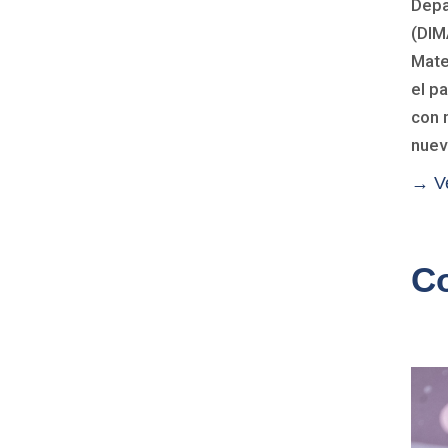
Depa
(DIMA
Mate
el p
con 
nuev
→ V
C