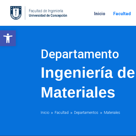
Inicio
Facultad
Open toolbar
Departamento
Ingeniería de
Materiales
Inicio
Facultad
Departamentos
Materiales
9
9
9