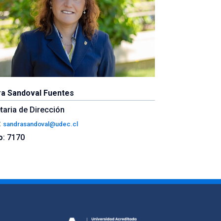
a Sandoval Fuentes
taria de Dirección
:
sandrasandoval@udec.cl
o
: 7170