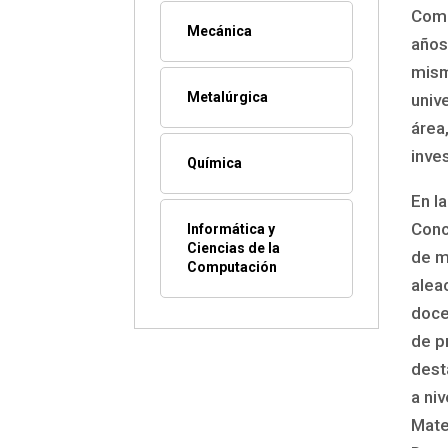
Como
Mecánica
años
mism
Metalúrgica
univ
área
inve
Química
En l
Conc
Informática y
Ciencias de la
de m
Computación
alea
doce
de p
dest
a niv
Mate