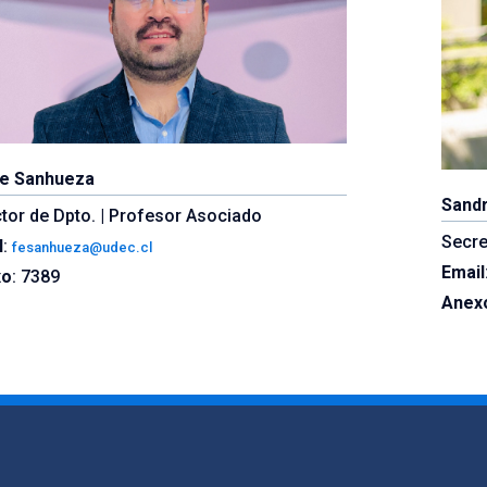
pe Sanhueza
Sandr
ctor de Dpto. | Profesor Asociado
Secre
l
:
fesanhueza@udec.cl
Email
xo
: 7389
Anex