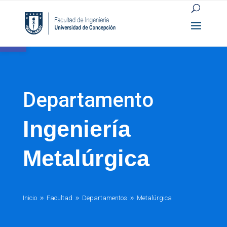
Open toolbar
Departamento
Ingeniería
Metalúrgica
Inicio
Facultad
Departamentos
Metalúrgica
9
9
9