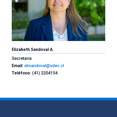
Elizabeth Sandoval A.
Secretaria
Email
:
elisandoval@udec.cl
Teléfono
: (41) 2204154