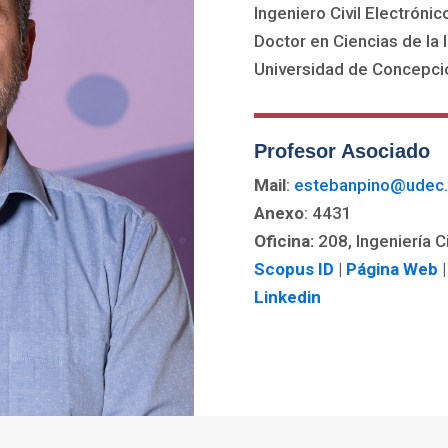
Ingeniero Civil Electrónic
Doctor en Ciencias de la 
Universidad de Concepci
Profesor Asociado
Mail
:
estebanpino@udec.
Anexo
: 4431
Oficina:
208, Ingeniería C
Scopus ID
|
Página Web
Linkedin