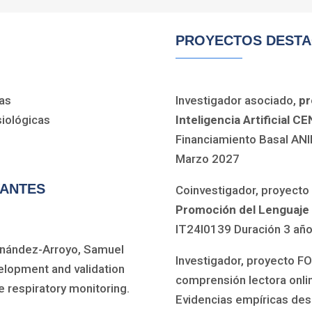
PROYECTOS DEST
as
Investigador asociado,
pr
siológicas
Inteligencia Artificial CE
Financiamiento Basal ANI
Marzo 2027
VANTES
Coinvestigador, proyect
Promoción del Lenguaje 
IT24I0139 Duración 3 añ
ernández-Arroyo, Samuel
Investigador, proyecto F
lopment and validation
comprensión lectora onlin
e respiratory monitoring.
Evidencias empíricas des