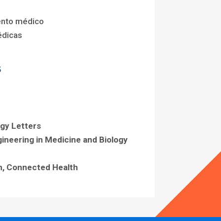
ento médico
édicas
S
gy Letters
ineering in Medicine and Biology
lth, Connected Health