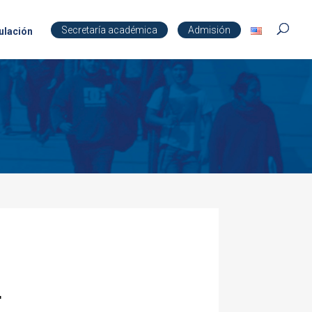
Secretaría académica
Admisión
ulación
.