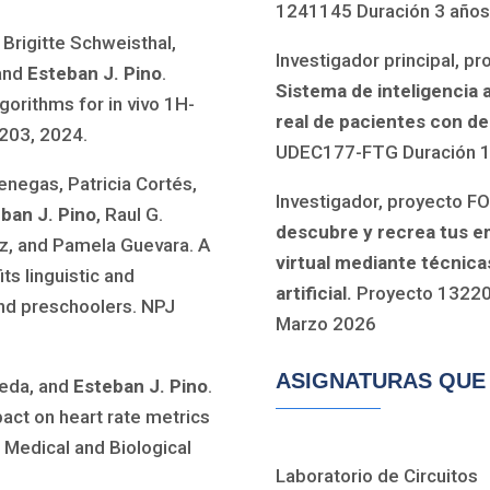
1241145 Duración 3 años
rigitte Schweisthal,
Investigador principal, p
 and
Esteban J. Pino
.
Sistema de inteligencia a
gorithms for in vivo 1H-
real de pacientes con d
203, 2024.
UDEC177-FTG Duración 1 
negas, Patricia Cortés,
Investigador, proyecto
ban J. Pino
, Raul G.
descubre y recrea tus e
z, and Pamela Guevara. A
virtual mediante técnica
ts linguistic and
artificial.
Proyecto 132200
and preschoolers. NPJ
Marzo 2026
ASIGNATURAS QUE
veda, and
Esteban J. Pino
.
pact on heart rate metrics
 Medical and Biological
Laboratorio de Circuitos