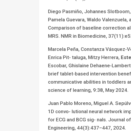
Diego Pasmiño, Johannes Slotboom, B
Pamela Guevara, Waldo Valenzuela,
Comparison of baseline correction al
MRS. NMR in Biomedicine, 37(11):e5
Marcela Peña, Constanza Vásquez-Ve
Enrica Pit- taluga, Mitzy Herrera,
Este
Escobar, Ghislaine Dehaene-Lambert
brief tablet-based intervention benefi
communicative abilities in toddlers 
science of learning, 9:38, May 2024.
Juan Pablo Moreno, Miguel A. Sepúl
1D convo- lutional neural network im
for ECG and BCG sig- nals. Journal of
Engineering, 44(3):437–447, 2024.