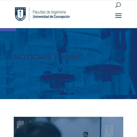
Open toolbar
NOTICIAS
FI UdeC