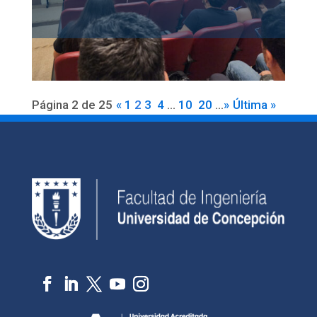
Página 2 de 25
«
1
2
3
4
...
10
20
...
»
Última »