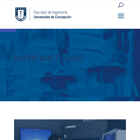
Open toolbar
NOTICIAS
FI UdeC