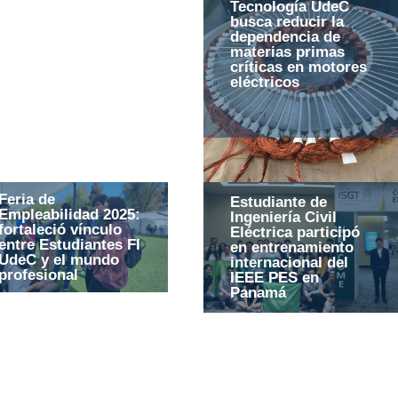
Tecnología UdeC
busca reducir la
dependencia de
materias primas
críticas en motores
eléctricos
Feria de
Estudiante de
Empleabilidad 2025:
Ingeniería Civil
fortaleció vínculo
Eléctrica participó
entre Estudiantes FI
en entrenamiento
UdeC y el mundo
internacional del
profesional
IEEE PES en
Panamá