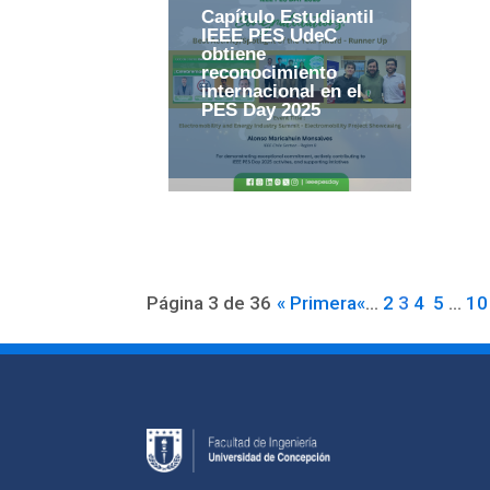
Capítulo Estudiantil
IEEE PES UdeC
obtiene
reconocimiento
internacional en el
PES Day 2025
Página 3 de 36
« Primera
«
...
2
3
4
5
...
10