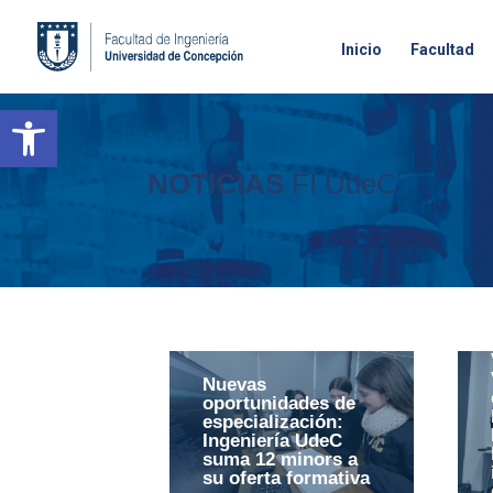
Inicio
Facultad
Open toolbar
NOTICIAS
FI UdeC
Nuevas
oportunidades de
especialización:
Ingeniería UdeC
suma 12 minors a
su oferta formativa