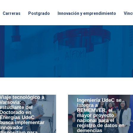
Carreras
Postgrado
Innovación y emprendimiento
Vinc
Viaje tecnológico a
Ingeniería UdeC se
Varsovia:
integra a
estudiante del
REMEMVER, el
Doctorado en
mayor proyecto
Energías UdeC
nacional para el
busca implementar
registro de datos en
innovador
demencias
dispositivo para