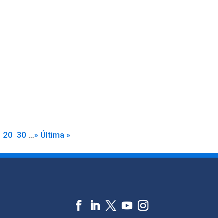
20
30
...
»
Última »