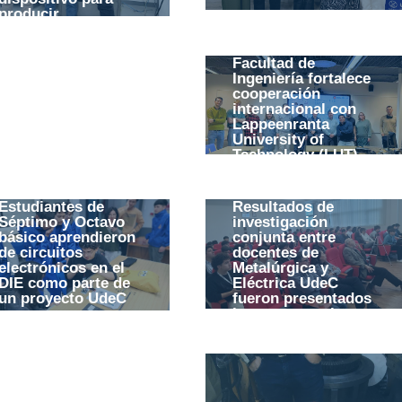
producir
electricidad en
Chile
Facultad de
Ingeniería fortalece
cooperación
internacional con
Lappeenranta
University of
Technology (LUT)
Estudiantes de
Resultados de
Séptimo y Octavo
investigación
básico aprendieron
conjunta entre
de circuitos
docentes de
electrónicos en el
Metalúrgica y
DIE como parte de
Eléctrica UdeC
un proyecto UdeC
fueron presentados
en su
junto a prototipo
establecimiento
para la industria
metalúrgica