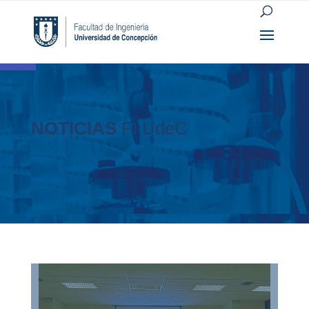
Open toolbar
NOTICIAS
FI UdeC