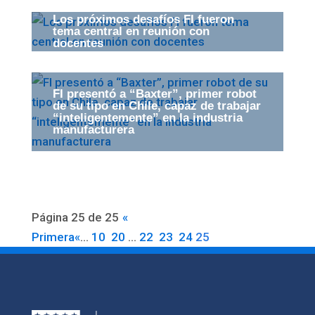
Los próximos desafíos FI fueron
tema central en reunión con
docentes
​FI presentó a “Baxter”, primer robot
de su tipo en Chile, capaz de trabajar
“inteligentemente” en la industria
manufacturera
Página 25 de 25
«
Primera
«
...
10
20
...
22
23
24
25