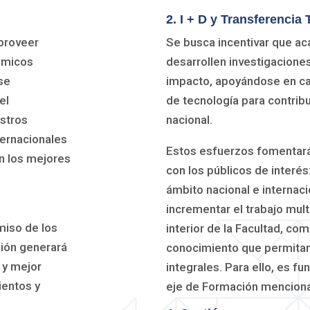
2. I + D y Transferencia
proveer
Se busca incentivar que a
ómicos
desarrollen investigaciones
se
impacto, apoyándose en ca
el
de tecnología para contribui
stros
nacional.
ternacionales
Estos esfuerzos fomentará
n los mejores
con los públicos de interés
ámbito nacional e internac
incrementar el trabajo multi
miso de los
interior de la Facultad, co
ión generará
conocimiento que permitan
 y mejor
integrales. Para ello, es fu
ientos y
eje de Formación mencion