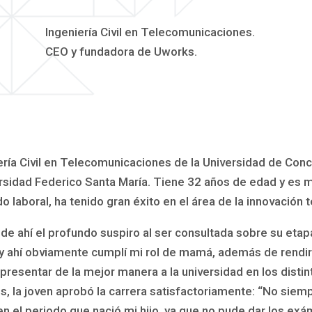
Ingeniería Civil en Telecomunicaciones.
CEO y fundadora de Uworks.
ería Civil en Telecomunicaciones de la Universidad de Conc
rsidad Federico Santa María. Tiene 32 años de edad y es m
laboral, ha tenido gran éxito en el área de la innovación 
 de ahí el profundo suspiro al ser consultada sobre su etap
o, y ahí obviamente cumplí mi rol de mamá, además de rend
presentar de la mejor manera a la universidad en los distin
es, la joven aprobó la carrera satisfactoriamente: “No sie
n el periodo que nació mi hijo, ya que no pude dar los ex