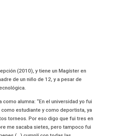
epción (2010), y tiene un Magíster en
adre de un niño de 12, y a pesar de
tecnológica.
a como alumna: “En el universidad yo fui
ir como estudiante y como deportista, ya
tos torneos. Por eso digo que fui tres en
mpre me sacaba sietes, pero tampoco fui
ámenes (…) cumplí con todas las