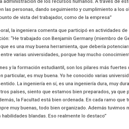
a administración de los recursos humanos. A través de es
e en las personas, dando seguimiento y cumplimiento a los o
punto de vista del trabajador, como de la empresa”
oral, la ingeniera comenta que participó en actividades de
ción: “He trabajado con Benjamín Germany (miembro de Gea
ro que es una muy buena herramienta, que debería potencia
ed entre varias universidades, porque hay mucho conocimie
nes y la formación estudiantil, son los pilares más fuertes 
en particular, es muy buena. Yo he conocido varias universid
ntido. La ingeniería en sí, es una ingeniería dura, muy dura
ros países, siento que estamos bien preparados, ya que 
Además, la Facultad está bien ordenada. En cada ramo que t
iempre muy buenas, todo bien organizado. Además tuvimos 
 habilidades blandas. Eso realmente lo destaco”