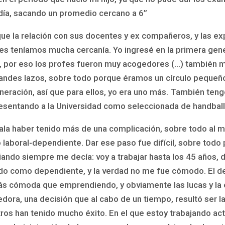
día, sacando un promedio cercano a 6”
que la relación con sus docentes y ex compañeros, y las e
ores teníamos mucha cercanía. Yo ingresé en la primera ge
tos, por eso los profes fueron muy acogedores (…) también
andes lazos, sobre todo porque éramos un círculo pequeño
eneración, así que para ellos, yo era uno más. También te
presentando a la Universidad como seleccionada de handball
eñala haber tenido más de una complicación, sobre todo al
 laboral-dependiente. Dar ese paso fue difícil, sobre todo
ando siempre me decía: voy a trabajar hasta los 45 años, 
do como dependiente, y la verdad no me fue cómodo. El de
 cómoda que emprendiendo, y obviamente las lucas y la es
dora, una decisión que al cabo de un tiempo, resultó ser l
otros han tenido mucho éxito. En el que estoy trabajando 