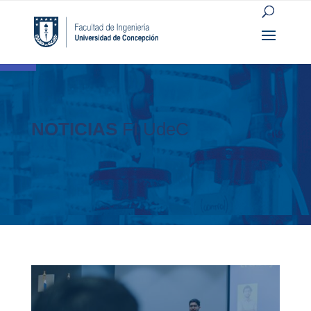
Open toolbar
NOTICIAS
FI UdeC