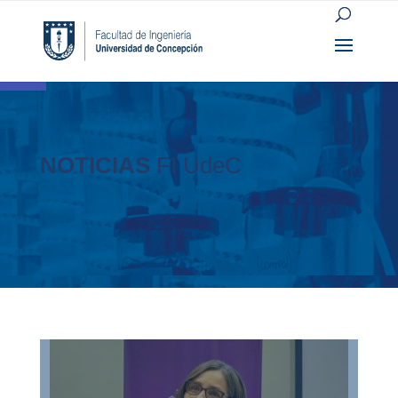
Open toolbar
NOTICIAS
FI UdeC