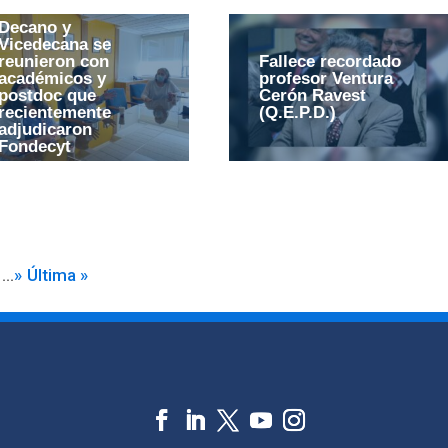
Decano y
Vicedecana se
reunieron con
Fallece recordado
académicos y
profesor Ventura
postdoc que
Cerón Ravest
recientemente
(Q.E.P.D.)
adjudicaron
Fondecyt
...
»
Última »