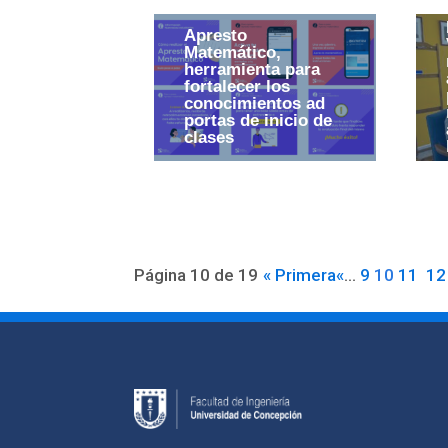
Apresto
Matemático,
herramienta para
fortalecer los
conocimientos ad
portas de inicio de
clases
Página 10 de 19
« Primera
«
...
9
10
11
12