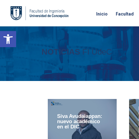
Inicio
Facultad
Open toolbar
NOTICIAS
FI UdeC
Siva Avudaiappan:
nuevo académico
en el DIC