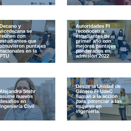
Decano y
Autoridades FI
vicedecana se
reconocen a
reúnen con
estudiantes de
estudiantes que
primer año con
obtuvieron puntajes
mejores puntajes
nacionales en la
ponderados en
PTU
admisión 2022
Desde la Unidad de
Alejandra Stehr
Género FI UdeC
asume nuevos
llaman a la acción
desafíos en
para potenciar a las
Ingeniería Civil
mujeres en
ingeniería