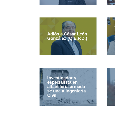
Adiós a César León
González (Q.E.P.D.)
Investigador y
especialista en
albañilería armada
se une a Ingeniería
Civil