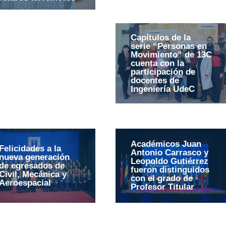
Capítulos de la
serie “Personas en
Movimiento” de 13C
cuenta con la
participación de
docentes de
Ingeniería UdeC
Académicos Juan
Felicidades a la
Antonio Carrasco y
nueva generación
Leopoldo Gutiérrez
de egresados de
fueron distinguidos
Civil, Mecánica y
con el grado de
Aeroespacial
Profesor Titular