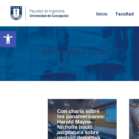
Inicio
Facultad
Open toolbar
NOTICIAS
FI UdeC
Con charla sobre
los panamericanos:
Harold Mayne-
Nicholls inició
asignatura sobre
gestión deportiva