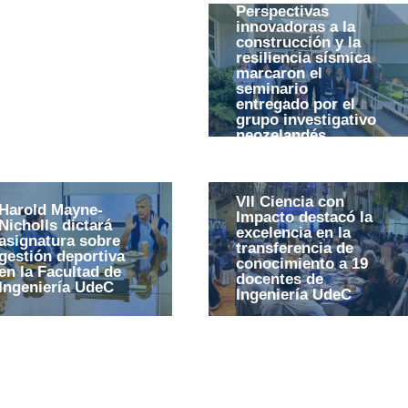
Perspectivas
innovadoras a la
construcción y la
resiliencia sísmica
marcaron el
seminario
entregado por el
grupo investigativo
neozelandés
QuakeCoRE
VII Ciencia con
Harold Mayne-
Impacto destacó la
Nicholls dictará
excelencia en la
asignatura sobre
transferencia de
gestión deportiva
conocimiento a 19
en la Facultad de
docentes de
Ingeniería UdeC
Ingeniería UdeC