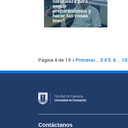
naturaleza para
seguir
preparándonos y
hacer las cosas
bien”
Página 4 de 19
« Primera
«
...
3
4
5
6
...
10
Contáctanos