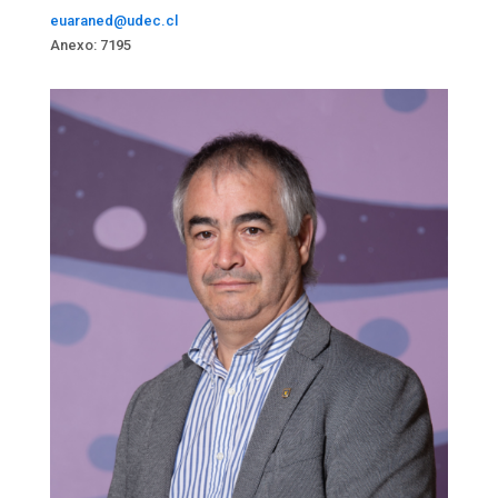
euaraned@udec.cl
Anexo: 7195