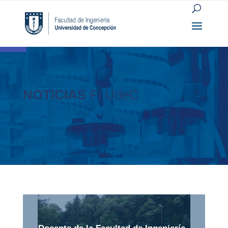
Open toolbar
NOTICIAS
FI UdeC