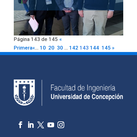
Página 143 de 145
«
Primera
«
...
10
20
30
...
142
143
144
145
»