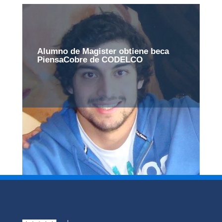
Alumno de Magister obtiene beca
PiensaCobre de CODELCO
Página 144 de 145
«
Primera
«
...
10
20
30
...
142
143
144
145
»