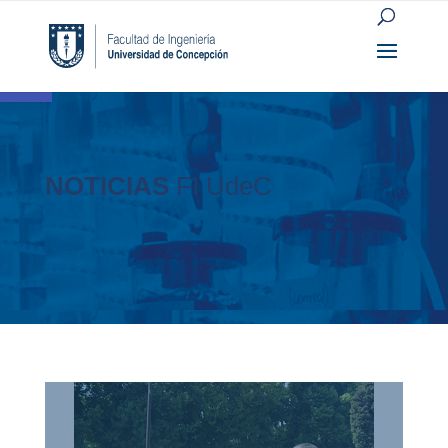
Open toolbar
NOTICIAS
FI UdeC