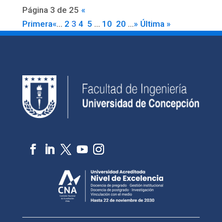
Página 3 de 25
«
Primera
«
...
2
3
4
5
...
10
20
...
»
Última »