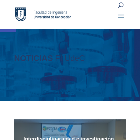
Open toolbar
NOTICIAS
FI UdeC
Interdisciplinariedad e investigación