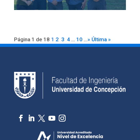
Página 1 de 18
1
2
3
4
...
10
...
»
Última »