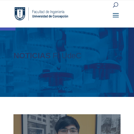
Open toolbar
NOTICIAS
FI UdeC