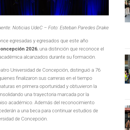
ente: Noticias UdeC – Foto: Esteban Paredes Drake
as once egresadas y egresados que este año
Concepción 2026
, una distinción que reconoce el
ia académica alcanzados durante su formación.
 Teatro Universidad de Concepción, distinguió a 76
uienes finalizaron sus carreras en el tiempo
aturas en primera oportunidad y obtuvieron la
onsolidando una trayectoria marcada por la
omiso académico. Además del reconocimiento
accederán a una beca para continuar estudios de
versidad de Concepción.