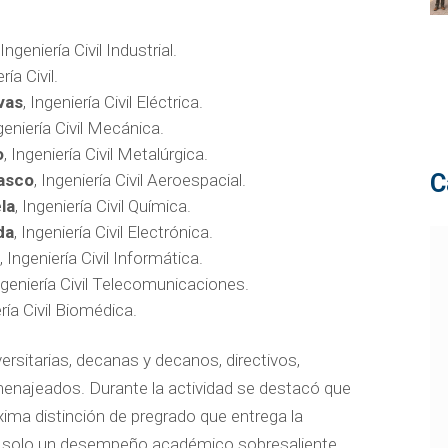
 Ingeniería Civil Industrial.
ría Civil.
vas
, Ingeniería Civil Eléctrica.
ngeniería Civil Mecánica.
o
, Ingeniería Civil Metalúrgica.
C
rasco
, Ingeniería Civil Aeroespacial.
la
, Ingeniería Civil Química.
da
, Ingeniería Civil Electrónica.
o
, Ingeniería Civil Informática.
Ingeniería Civil Telecomunicaciones.
ería Civil Biomédica.
ersitarias, decanas y decanos, directivos,
omenajeados. Durante la actividad se destacó que
ima distinción de pregrado que entrega la
no solo un desempeño académico sobresaliente,