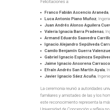
Felicitaciones a:
Franco Fabián Ascencio Araneda
,
Luca Antonio Piano Muñoz
, Ingenie
Juan Andrés Alonso Aguilera Cue
Valeria Ignacia Barra Pradenas
, I
Armand Eduardo Saavedra Carrill
Ignacio Alejandro Sepúlveda Car
Camilo Benjamín Guerra Valenzue
Gabriel Ignacio Espinoza Sepúlve
Jaime Ignacio Ansorena Carrasc
Efraín Andrés San Martín Ayala
, 
Javier Ignacio Sáez Acuña
, Ingeni
La ceremonia reunió a autoridades univ
familiares y amistades de las y los h
este reconocimiento representa la máx
Universidad de Concepción y refleja 