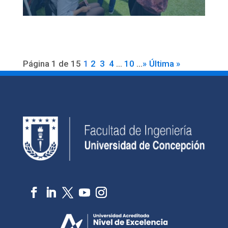
Página 1 de 15
1
2
3
4
...
10
...
»
Última »