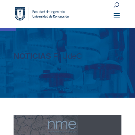
Open toolbar
NOTICIAS
FI UdeC