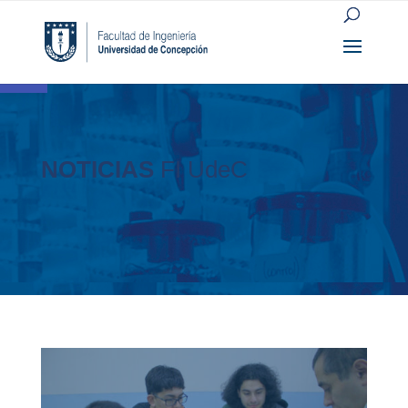
Open toolbar
NOTICIAS
FI UdeC