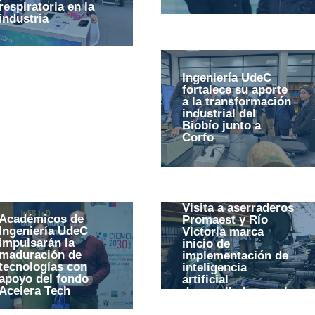
respiratoria en la
industria
Ingeniería UdeC
fortalece su aporte
a la transformación
industrial del
Biobío junto a
Corfo
Visita a aserraderos
Académicos de
Promaest y Río
Ingeniería UdeC
Victoria marca
impulsarán la
inicio de
maduración de
implementación de
tecnologías con
inteligencia
apoyo del fondo
artificial
Acelera Tech
desarrollada por el
C4i