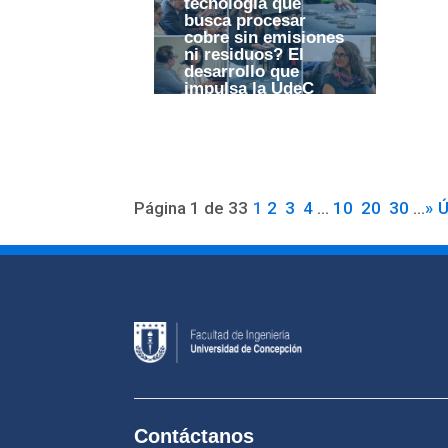
tecnología que
busca procesar
cobre sin emisiones
ni residuos? El
desarrollo que
impulsa la UdeC
desde Ingeniería
Página 1 de 33
1
2
3
4
...
10
20
30
...
»
Ú
Contáctanos