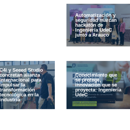
Automatización y
seguridad marcan
hackatón de
Ingeniería UdeC
junto a Arauco
C4i y Seeed Studio
concretan alianza
Conocimiento que
internacional para
se protege,
impulsar la
innovación que se
transformación
proyecta: Ingeniería
tecnológica en la
UdeC
industria