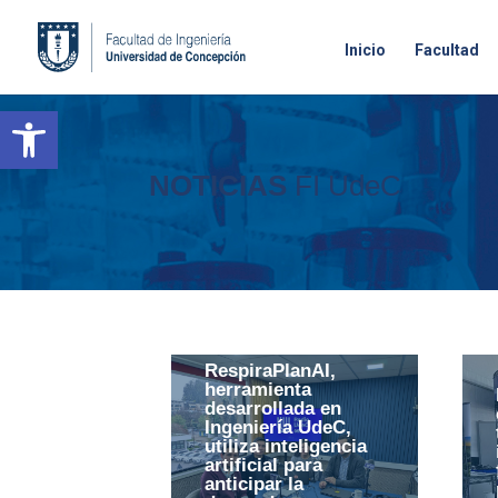
Inicio
Facultad
Open toolbar
NOTICIAS
FI UdeC
RespiraPlanAI,
herramienta
desarrollada en
Ingeniería UdeC,
utiliza inteligencia
artificial para
anticipar la