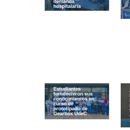
demanda
hospitalaria
Estudiantes
fortalecieron sus
conocimientos en
curso de
prototipado de
Gearbox UdeC