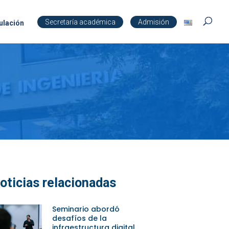
Secretaría académica
Admisión
ulación
oticias relacionadas
Seminario abordó
desafíos de la
infraestructura digital