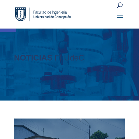
Open toolbar
NOTICIAS
FI UdeC