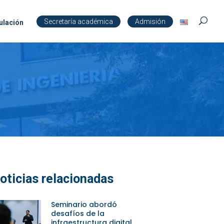
Secretaría académica
Admisión
ulación
oticias relacionadas
Seminario abordó
desafíos de la
infraestructura digital