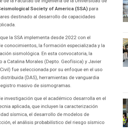
 de la Facultad de Ingeniería de la Universidad de
Seismological Society of America (SSA)
para
lares destinado al desarrollo de capacidades
plicada.
 que la SSA implementa desde 2022 con el
e conocimientos, la formación especializada y la
gación sismológica. En esta convocatoria, la
o a Catalina Morales (Depto. Geofísica) y Javier
Civil) fue seleccionada por su enfoque en el uso
 distribuida (DAS), herramientas de vanguardia
y registro masivo de sismogramas.
de investigación que el académico desarrolla en el
cnia aplicada, que incluyen la caracterización
idad sísmica, el desarrollo de modelos de
n, el análisis probabilístico del riesgo sísmico