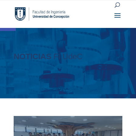
Open toolbar
NOTICIAS
FI UdeC