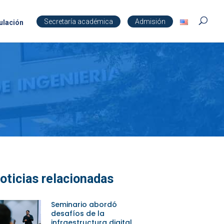
Secretaría académica
Admisión
ulación
oticias relacionadas
Seminario abordó
desafíos de la
infraestructura digital