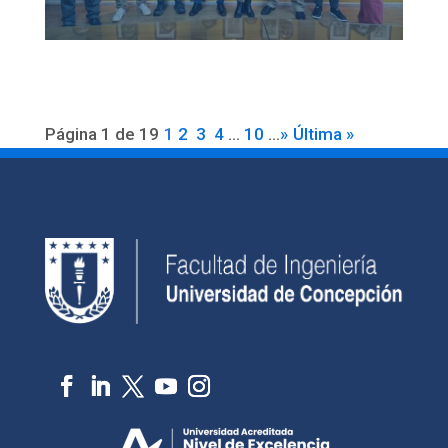
Página 1 de 19
1
2
3
4
...
10
...
»
Última »