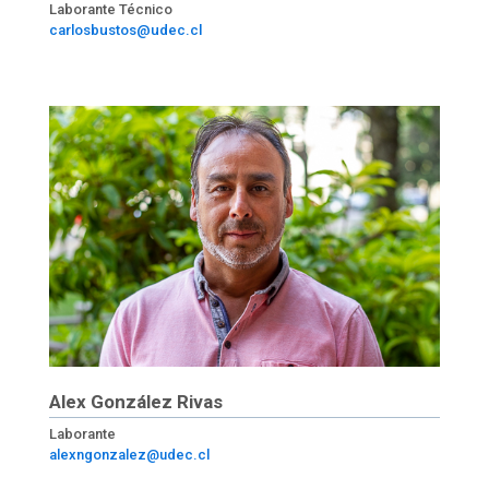
Laborante Técnico
carlosbustos@udec.cl
Alex González Rivas
Laborante
alexngonzalez@udec.cl