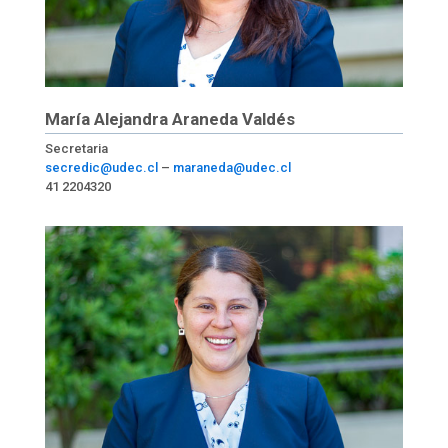
María Alejandra Araneda Valdés
Secretaria
secredic@udec.cl
–
maraneda@udec.cl
41 2204320