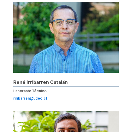
René Irribarren Catalán
Laborante Técnico
riribarren@udec.cl