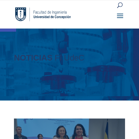
Open toolbar
NOTICIAS
FI UdeC