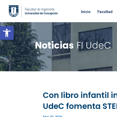
Inicio
Facultad
Open toolbar
Noticias
FI UdeC
Con libro infantil 
UdeC fomenta STEM
Mar 20, 2026