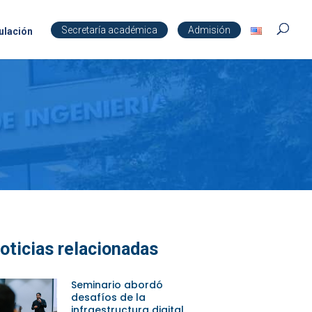
Secretaría académica
Admisión
ulación
oticias relacionadas
Seminario abordó
desafíos de la
infraestructura digital