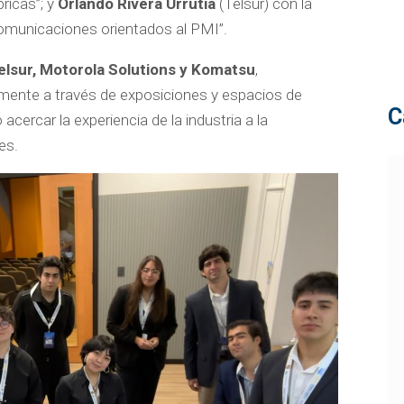
ricas”; y
Orlando Rivera Urrutia
(Telsur) con la
omunicaciones orientados al PMI”.
elsur, Motorola Solutions y Komatsu
,
amente a través de exposiciones y espacios de
C
acercar la experiencia de la industria a la
es.