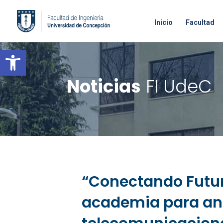
Inicio
Facultad
Open toolbar
Noticias
FI UdeC
“Conectando Futur
academia para anal