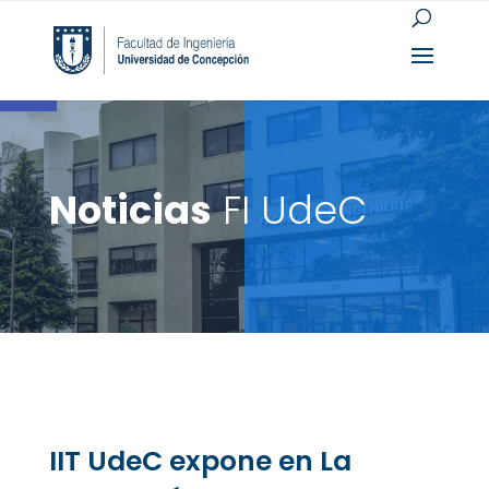
Open toolbar
Noticias
FI UdeC
IIT UdeC expone en La