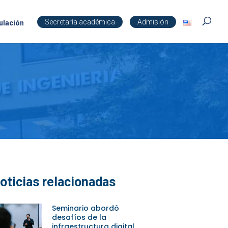
Secretaría académica
Admisión
ulación
oticias relacionadas
Seminario abordó
desafíos de la
infraestructura digital