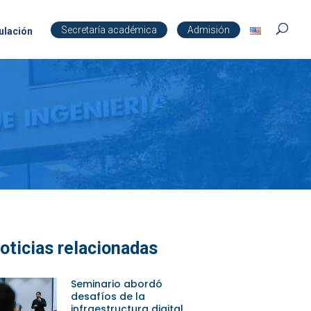
Secretaría académica
Admisión
ulación
oticias relacionadas
Seminario abordó
desafíos de la
infraestructura digital