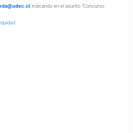
eda@udec.cl
, indicando en el asunto “Concurso
 equidad