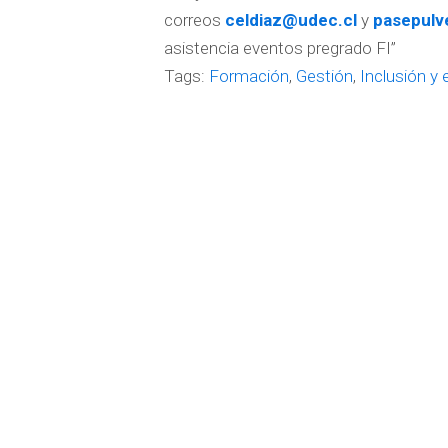
correos
celdiaz@udec.cl
y
pasepulv
asistencia eventos pregrado FI”
Tags:
Formación
,
Gestión
,
Inclusión y