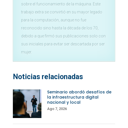
sobre el funcionamiento de la máquina. Este
trabajo extra se convirtió en su mayor legado
para la computación, aunque no fue
reconocido sino hasta la década de los 70,
debido a que firmó sus publicaciones solo con
sus iniciales para evitar ser descartada por ser
mujer.
Noticias relacionadas
Seminario abordó desafíos de
la infraestructura digital
nacional y local
Ago 7, 2026